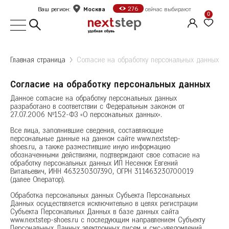
Москва
276
Ваш регион:
сейчас выбирают
0
Выбор города
Главная страница
Согласие на обработку персональных данных
Укажите ваш город
Согласие на обработку персональных данных
Город
Данное согласие на обработку персональных данных
разработано в соответствии с Федеральным законом от
Москва
27.07.2006 №152-ФЗ «О персональных данных».
Санкт-Петербург
Все лица, заполнившие сведения, составляющие
персональные данные на данном сайте www.nextstep-
Б
Белгород
shoes.ru, а также разместившие иную информацию
Оформить заказ
обозначенными действиями, подтверждают свое согласие на
В
Волгоград
обработку персональных данных ИП Несенюк Евгений
Витальевич, ИНН 463230307390, ОГРН 311463230700019
Е
(далее Оператор).
Екатеринбург
Продолжить покупки
Обработка персональных данных Субъекта Персональных
Ж
Железногорск
Данных осуществляется исключительно в целях регистрации
Субъекта Персональных Данных в базе данных сайта
К
Казань
www.nextstep-shoes.ru с последующим направлением Субъекту
Калуга
Персональных Данных электронных писем и смс-уведомлений,