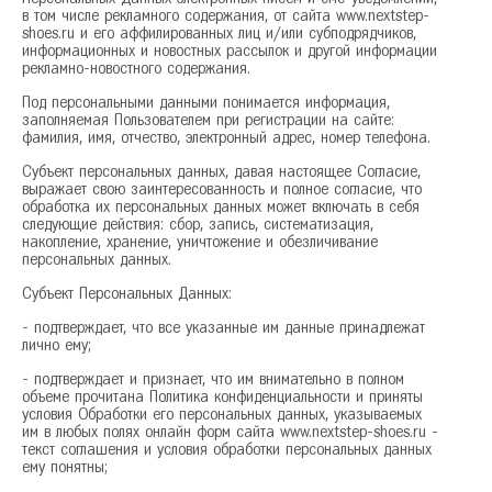
в том числе рекламного содержания, от сайта www.nextstep-
Красногорск
shoes.ru и его аффилированных лиц и/или субподрядчиков,
Краснодар
информационных и новостных рассылок и другой информации
рекламно-новостного содержания.
Красноярск
Курск
Под персональными данными понимается информация,
заполняемая Пользователем при регистрации на сайте:
фамилия, имя, отчество, электронный адрес, номер телефона.
Л
Липецк
Субъект персональных данных, давая настоящее Согласие,
Н
Нижний Новгород
выражает свою заинтересованность и полное согласие, что
обработка их персональных данных может включать в себя
Новосибирск
следующие действия: сбор, запись, систематизация,
накопление, хранение, уничтожение и обезличивание
О
Омск
персональных данных.
Орёл
Субъект Персональных Данных:
П
Пермь
- подтверждает, что все указанные им данные принадлежат
лично ему;
Р
Ростов-на-Дону
Рязань
- подтверждает и признает, что им внимательно в полном
объеме прочитана Политика конфиденциальности и приняты
условия Обработки его персональных данных, указываемых
С
Самара
им в любых полях онлайн форм сайта www.nextstep-shoes.ru -
текст соглашения и условия обработки персональных данных
Санкт-Петербург
ему понятны;
Саратов