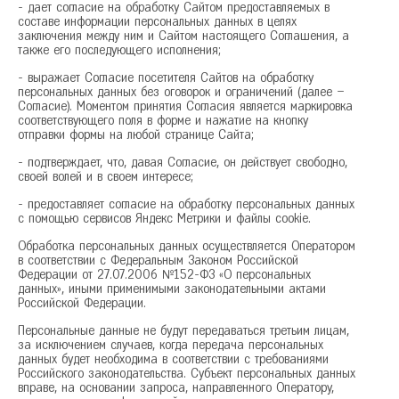
- дает согласие на обработку Сайтом предоставляемых в
Сочи
составе информации персональных данных в целях
Ставрополь
заключения между ним и Сайтом настоящего Соглашения, а
также его последующего исполнения;
Т
Тамбов
- выражает Согласие посетителя Сайтов на обработку
Тверь
персональных данных без оговорок и ограничений (далее –
Тольятти
Согласие). Моментом принятия Согласия является маркировка
соответствующего поля в форме и нажатие на кнопку
Тула
отправки формы на любой странице Сайта;
Тюмень
- подтверждает, что, давая Согласие, он действует свободно,
У
своей волей и в своем интересе;
Уфа
- предоставляет согласие на обработку персональных данных
Ч
Челябинск
с помощью сервисов Яндекс Метрики и файлы cookie.
Чита
Обработка персональных данных осуществляется Оператором
Я
Ярославль
в соответствии с Федеральным Законом Российской
Федерации от 27.07.2006 №152-ФЗ «О персональных
данных», иными применимыми законодательными актами
Российской Федерации.
Персональные данные не будут передаваться третьим лицам,
за исключением случаев, когда передача персональных
36
37
38
39
40
данных будет необходима в соответствии с требованиями
Российского законодательства. Субъект персональных данных
вправе, на основании запроса, направленного Оператору,