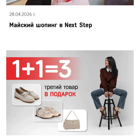
Сочи
Ставрополь
28.04.2026 г.
Т
Тамбов
Майский шопинг в Next Step
Тверь
Тольятти
Тула
Тюмень
У
Уфа
Ч
Челябинск
Чита
Я
Ярославль