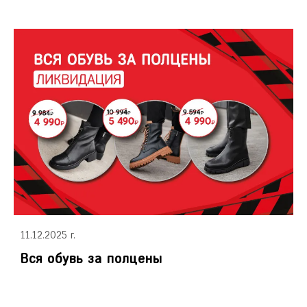
11.12.2025 г.
Вся обувь за полцены
36
37
38
39
40