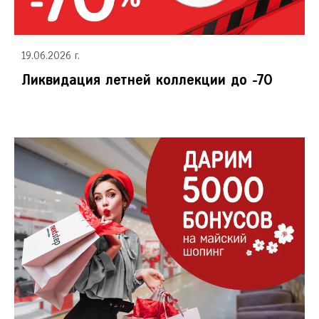
Красногорск
Краснодар
Красноярск
19.06.2026 г.
Курск
Ликвидация летней коллекции до -70
Л
Липецк
Н
Нижний Новгород
Новосибирск
О
Омск
Орёл
П
Пермь
Р
Ростов-на-Дону
Рязань
С
Самара
Санкт-Петербург
Саратов