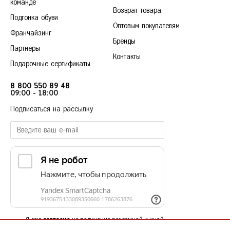
команде
Красногорск
Возврат товара
Подгонка обуви
Краснодар
Оптовым покупателям
Франчайзинг
Красноярск
Бренды
Курск
Партнеры
36
37
38
39
40
Контакты
Подарочные сертификаты
Л
Липецк
Н
8 800 550 89 48
Нижний Новгород
09:00 - 18:00
Новосибирск
Подписаться на рассылку
О
Омск
Орёл
П
Пермь
Р
Ростов-на-Дону
Рязань
С
Самара
Санкт-Петербург
Я даю
согласие
на получение рекламной и иной
Саратов
информационной рассылки в соответствии с