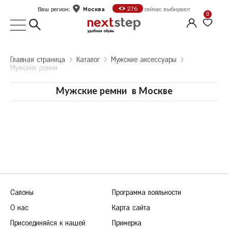
Москва
276
Ваш регион:
сейчас выбирают
0
Выбор города
Главная страница
Kаталог
Мужские аксессуары
Мужские ремни
Укажите ваш город
Город
Мужские ремни
в
Москве
Москва
Санкт-Петербург
Б
Белгород
Оформить заказ
В
Волгоград
Е
Екатеринбург
Продолжить покупки
Салоны
Программа лояльности
Ж
Железногорск
О нас
Карта сайта
К
Казань
Присоединяйся к нашей
Примерка
Калуга